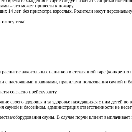
 Во время нахождения в сауне следует избегать соприкосновени
ами – это может привести к пожару.
их 14 лет, без присмотра взрослых. Родители несут персональну
к ожогу тела!
аспитие алкогольных напитков в стеклянной таре (конкретно 
сии с настоящими правилами, правилами пользования сауной и б
латы согласно прейскуранту.
яние своего здоровья и за здоровье находящихся с ним детей во
я сауной и бассейном, администрация ответственности не несет
ущества/оборудования сауны. В случае порчи клиент выплачивае