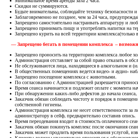
Минимальное время аренды зала 2 часа.
Скидки не суммируются.
Будьте внимательны, соблюдайте технику безопасности и
Заблаговременно не позднее, чем за 24 часа, предупрежда
Запрещено самостоятельно настраивать аппаратуру и люб
Запрещено принимать пищу и употреблять напитки на терр
Запрещено курить на всей территории комплекса(только в
–– Запрещено бегать в помещении комплекса – возможно
Запрещено проносить на территорию комплекса любое хо
Администрация отставляет за собой право отказать в об
Не обслуживаются лица, находящиеся в алкогольном и (и
В общественных помещениях ведется видео- и аудио- на
Запрещено посещение комплекса с животными.
По согласованию с Администрацией разрешается приноси
Время сеанса начинается и подлежит оплате с момента на
При обнаружении каких-либо дефектов до начала сеанса,
Заказчик обязан соблюдать чистоту и порядок в помещен
собственной гигиены.
Администрация комплекса не несет ответственности за ли
администратору в сейф, предварительно составив опись.
Время переодевания входит в стоимость оплаченного сеа
Заказчик обязан покинуть комплекс после окончания сеа
Заказчик может продлить время пользования услугой, изв
Клиенты должны уважительно относиться к обслуживающем