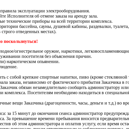
 правила эксплуатации электрооборудования.
йте Исполнителя об отмене заказа на аренду зала.
ые технические приборы на всей территории комплекса.
итории бассейна, сауны, душевой кабины, раздевалки, туалета,
 строго отведенных местах).
 поскользнуться!
лодное/огнестрельное оружие, наркотики, легковоспламеняющие
служивании посетителя без объяснения причин.
ли) наркотическом опьянении.
блюдение.
ть с собой крепкие спиртные напитки, пиво (кроме стеклянной 
чала заказа, независимо от фактического прибытия Заказчика в 
 Заказчик обязан незамедлительно сообщить администратору или
ии комплекса. Посетителям необходимо находиться в специально
чные вещи Заказчика (драгоценности, часы, деньги и т.д.) во в
нса: за 15 минут до окончания сеанса администратор предупрежд
нса. За превышение времени пребывания вносится предваритель
естив об этом администратора и оплатив услугу, если время ост
у персоналу, лицам ответственным за соблюдение порядка, дру