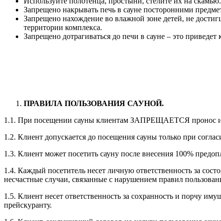
Используйте полотенца, простыни, стелите их на скамью.
Запрещено накрывать печь в сауне посторонними предмет
Запрещено нахождение во влажной зоне детей, не достигш
территории комплекса.
Запрещено дотрагиваться до печи в сауне – это приведет 
ПРАВИЛА ПОЛЬЗОВАНИЯ САУНОЙ.
1.1. При посещении сауны клиентам ЗАПРЕЩАЕТСЯ пронос и р
1.2. Клиент допускается до посещения сауны только при согла
1.3. Клиент может посетить сауну после внесения 100% предоп
1.4. Каждый посетитель несет личную ответственность за состо
несчастные случаи, связанные с нарушением правил пользовани
1.5. Клиент несет ответственность за сохранность и порчу им
прейскуранту.