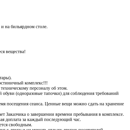
 и на бильярдном столе.
ся вещества!
тары).
гостиничный комплекс!!!
 техническому персоналу об этом.
й обуви (одноразовые тапочки) для соблюдения требований
ремя посещения сеанса. Ценные вещи можно сдать на хранение
ает Заказчика о завершении времени пребывания в комплексе.
ная доплата за каждый последующий час.
ается свободным.
г к другу и не мешать отдыху других посетителей.