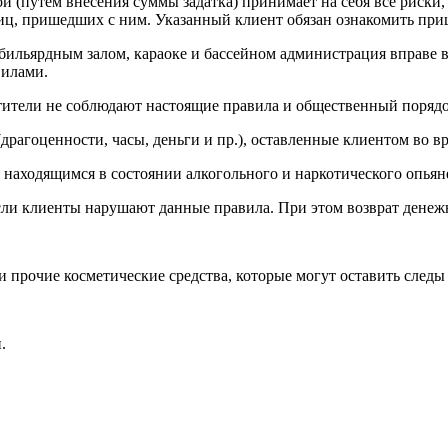
ой (путем внесения суммы задатка) принимает на себя все риски
 лиц, пришедших с ним. Указанный клиент обязан ознакомить пр
 бильярдным залом, караоке и бассейном администрация вправе в
вилами.
етители не соблюдают настоящие правила и общественный порядо
драгоценности, часы, деньги и пр.), оставленные клиентом во в
 находящимся в состоянии алкогольного и наркотического опьян
сли клиенты нарушают данные правила. При этом возврат денежн
а и прочие косметические средства, которые могут оставить след
.