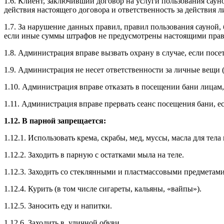
1.6. Клиент, заключивший договор на услуги пользования саун
действия настоящего договора и ответственность за действия
1.7. За нарушение данных правил, правил пользования сауной,
если иные суммы штрафов не предусмотрены настоящими пра
1.8. Администрация вправе вызвать охрану в случае, если пос
1.9. Администрация не несет ответственности за личные вещи (
1.10. Администрация вправе отказать в посещении бани лицам,
1.11. Администрация вправе прервать сеанс посещения бани, е
1.12. В парной запрещается:
1.12.1. Использовать крема, скрабы, мед, муссы, масла для тел
1.12.2. Заходить в парную с остатками мыла на теле.
1.12.3. Заходить со стеклянными и пластмассовыми предметами
1.12.4. Курить (в том числе сигареты, кальяны, «вайпы»).
1.12.5. Заносить еду и напитки.
1.12.6. Заходить в уличной обуви