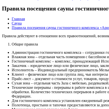
Правила посещения сауны гостиничног
Главная
Сауна
Правила посещения сауны гостиничного комплекса «Ари
Правила действуют в отношении всех правоотношений, возни
Общие правила
Администрация гостиничного комплекса – сотрудники го
Влажная зона – отдельная часть помещения с бассейном 
Гостиничный комплекс – комплекс, принадлежащий Исполн
Заказчик – юридическое лицо или физическое лицо, заклю
Исполнитель – Индивидуальный предприниматель Мельн
Клиент – физическое лицо или группа лиц, чьи интересы 
Прайс-лист – документ о стоимости услуг, товаров, прод
Сухая зона – отдельная часть Зала с мебелью, раздевалко
Технические перерывы - перерывы в работе комплекса в 
обработки. Количество технических перерывов в работе 
Федерации.
Для гостиничного комплекса установлен ежедневный режи
Полотенца, простыни и тапочки предоставляются за допо