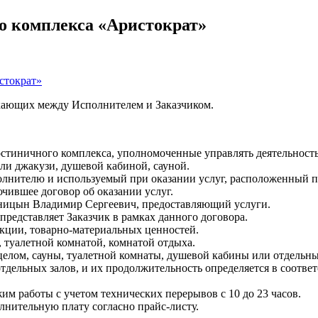
о комплекса «Аристократ»
стократ»
кающих между Исполнителем и Заказчиком.
стиничного комплекса, уполномоченные управлять деятельность
или джакузи, душевой кабиной, сауной.
ителю и используемый при оказании услуг, расположенный по ад
чившее договор об оказании услуг.
ицын Владимир Сергеевич, предоставляющий услуги.
представляет Заказчик в рамках данного договора.
укции, товарно-материальных ценностей.
й, туалетной комнатой, комнатой отдыха.
целом, сауны, туалетной комнаты, душевой кабины или отдельны
отдельных залов, и их продолжительность определяется в соотв
м работы с учетом технических перерывов с 10 до 23 часов.
лнительную плату согласно прайс-листу.