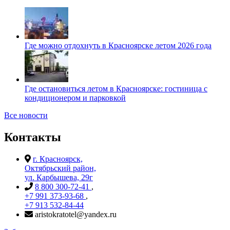
Где можно отдохнуть в Красноярске летом 2026 года
Где остановиться летом в Красноярске: гостиница с
кондиционером и парковкой
Все новости
Контакты
г. Красноярск,
Октябрьский район,
ул. Карбышева, 29г
8 800 300-72-41
,
+7 991 373-93-68
,
+7 913 532-84-44
aristokratotel@yandex.ru