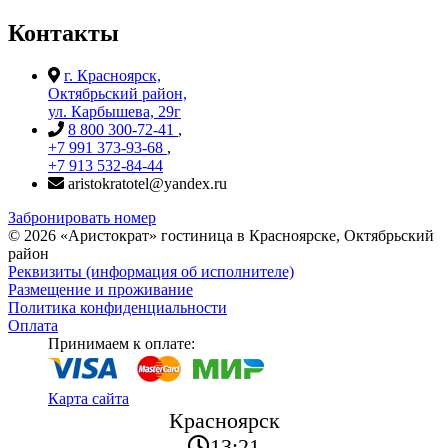
Контакты
г. Красноярск,
Октябрьский район,
ул. Карбышева, 29г
8 800 300-72-41
,
+7 991 373-93-68
,
+7 913 532-84-44
aristokratotel@yandex.ru
Забронировать номер
©
2026
«Аристократ» гостиница в Красноярске, Октябрьский
район
Реквизиты (информация об исполнителе)
Размещение и проживание
Политика конфиденциальности
Оплата
Принимаем к оплате:
Карта сайта
Красноярск
13:21