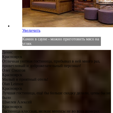
Увеличить
Камин в сауне - можно приготовить мясо на
углях
Денис
Красноярск
Отличная уютная гостиница, прибывал в ней много раз,
приветливый и доброжелательный персонал!
Олег Ожигов
Красноярск
Милый и приятный отель!
Olan Leimon
Красноярск
Лучшая гостиница, ещё бы больше скидку делали, цены бы не
было
Шмелев Алексей
Красноярск
Гостиница классная, мелкие минусы не во всех номерах